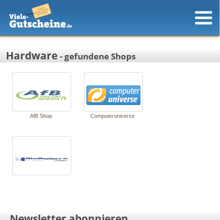
Hardware
- gefundene Shops
AfB Shop
Com­puteruni­ver­se
Newsletter abonnieren