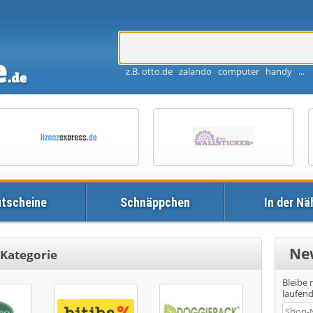
z.B. otto.de zalando computer handy ...
tscheine
Schnäppchen
In der Nä
Ne
r Kategorie
Bleibe
laufen