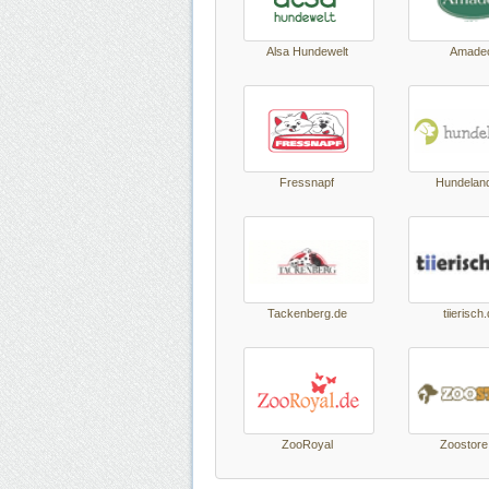
Al­sa Hun­de­welt
Ama­de
Fressnapf
Hun­de­lan
Ta­cken­berg.de
tiie­risch
ZooRo­yal
Zoos­to­re