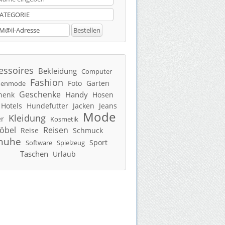
essoires
Bekleidung
Computer
Fashion
Foto
Garten
enmode
Geschenke
Handy
henk
Hosen
Hotels
Hundefutter
Jacken
Jeans
Mode
Kleidung
er
Kosmetik
öbel
Reisen
Reise
Schmuck
huhe
Sport
Software
Spielzeug
Taschen
Urlaub