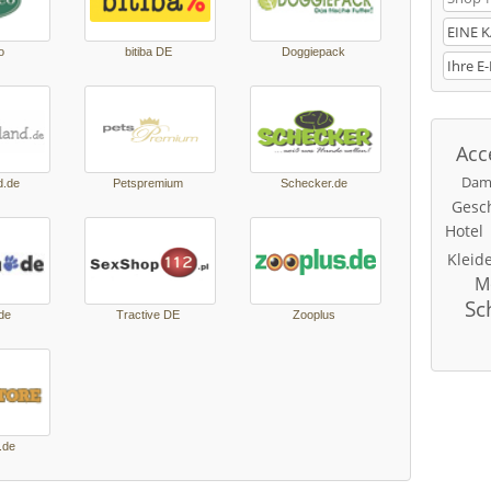
o
biti­ba DE
Dog­gie­pack
Acc
Dam
d.de
Pets­pre­mium
Sche­cker.de
Gesc
Hotel
Kleid
M
Sc
.de
Tracti­ve DE
Zoop­lus
.de