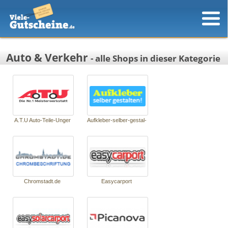
Auto & Verkehr
- alle Shops in dieser Kategorie
A.T.U Auto-Tei­le-Un­ger
Aufkle­ber-sel­ber-gestal­
ten.de
Chromstadt.de
Easycar­port