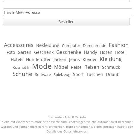
Accessoires
Fashion
Bekleidung
Computer
Damenmode
Geschenke
Handy
Foto
Garten
Geschenk
Hosen
Hotel
Kleidung
Hotels
Hundefutter
Jacken
Jeans
Kleider
Mode
Möbel
Reisen
Reise
Schmuck
Kosmetik
Schuhe
Taschen
Sport
Urlaub
Software
Spielzeug
Startseite
›
Auto & Verkehr
* Alle mit einem Stern markierten Werte sind Schätzungen welche automatisiert berechnet
wurden und können nicht garantiert werden. Bitte entnehmen Sie den korrekten Rabatt den
Details des Gutscheintextes.