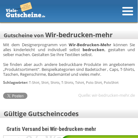
Wir-bedrucken-mehr
Gutscheine von
Mit dem Designerprogramm von
Wir-Bedrucken-Mehr
können Sie
alles kinderleicht und individuell selbst
bedrucken
, gestalten und
selber machen. Gestalten Sie Ihre Textilien selbst.
Sie finden aber auch andere bedruckbare Produkte im angebotenem
„Produktsortiment“. Beispielkategorien sind Badetücher , Caps, T-Shirts,
Taschen, Regenschirme, Bademäntel und vieles mehr.
Schlagwörter:
,
,
,
,
,
,
T-Shirt
Shirt
Shirts
T-Shirts
Tshirt
Polo-Shirt
PoloShirt
Quelle: wir-bedrucken-mehr.de
Gültige Gutscheincodes
Gratis Versand bei Wir-bedrucken-mehr