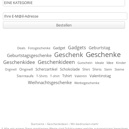
Gadgets
Geburtstag
Gadget
Deals
Fotogeschenke
Geschenke
Geschenk
Geburtstagsgeschenke
Geschenkideen
Geschenkidee
Idee
Gutschein
Ideale
Kinder
Scherzartikel
Schokolade
Originell
Shirt
Shirts
Orginell
Stern
Sterne
Tshirt
Valentinstag
Sterntaufe
T-Shirts
T-shirt
Valentin
Weihnachtsgeschenke
Werbegeschenke
Startseite
›
Geschenkideen
›
Wir-bedrucken-mehr
* Alle mit einem Stern markierten Werte sind Schätzungen welche automatisiert berechnet