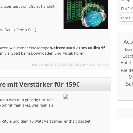
, präsentiert von 5Gum, handelt
van Dansk Remix Edit)
Acc
Amazon wie immer eine Menge
weitere Musik zum Nulltarif
Dam
nen viel Spaß beim Downloaden und Musik hören.
Gesc
Hotel
Einstellt am 2013-07-29 14:30:56 von Marcel Harthun
Kleid
M
Sc
rre mit Verstärker für 159€
ann dies nun günstig tun. Mit
kommt man alles, was man als
T-Style und dem 15 Watt Verstärker, enthält das Set: