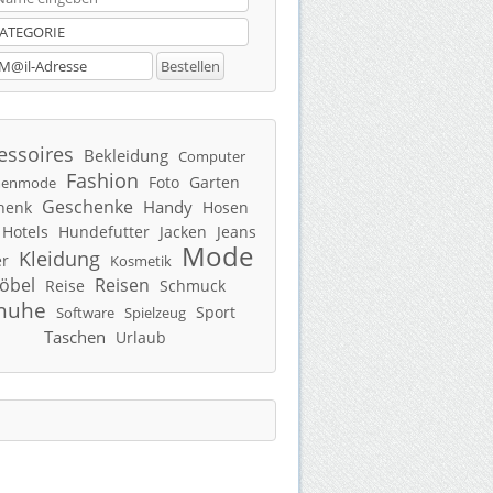
essoires
Bekleidung
Computer
Fashion
Foto
Garten
enmode
Geschenke
Handy
henk
Hosen
Hotels
Hundefutter
Jacken
Jeans
Mode
Kleidung
er
Kosmetik
öbel
Reisen
Reise
Schmuck
huhe
Sport
Software
Spielzeug
Taschen
Urlaub