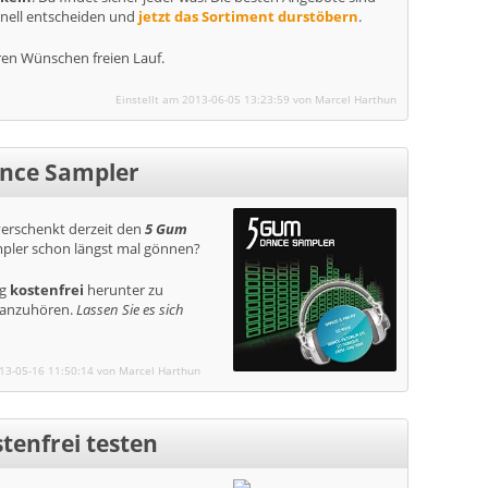
hnell entscheiden und
jetzt das Sortiment durstöbern
.
hren Wünschen freien Lauf.
Einstellt am 2013-06-05 13:23:59 von Marcel Harthun
ance Sampler
verschenkt derzeit den
5 Gum
ampler schon längst mal gönnen?
ng
kostenfrei
herunter zu
 anzuhören.
Lassen Sie es sich
013-05-16 11:50:14 von Marcel Harthun
tenfrei testen