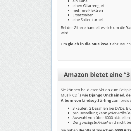
ein Kabel
einen Gitarrengurt
mehrere Plektren
Ersatzsaiten
eine Saitenkurbel
Bei der Gitarre handelt es sich um die
Ya
wird.
Um
gleich in die Musikwelt
abzutauche
Amazon bietet eine “3 
Sie können bei dieser Aktion zum Beispie
Musik CD´s wie
Django Unchained
,
de
Album von Lindsey Stirling
zum preis 
3 kaufen, 2 bezahlen bei DVDs, B
pro Bestellung kann
jeder Artikel 
Auswahl von über 6000 aktuellen 
Der
günstigste Artikel
wird nicht b
Sie haben
die Wahl zwischen 6000 Art