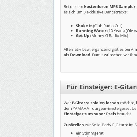
Bei diesem
kostenlosen MP3-Sampler
es sich um 3 exklusive Dancetracks:
Shake It
(Club Radio Cut)
Running Water
(10 Years) (Ole 
Get Up
(Money G Radio Mix)
Alternativ bzw. ergänzend gibt es bei 
als Download
. Damit wünschen wir Ih
Für Einsteiger: E-Gita
Wer
E-Gitarre spielen lernen
möchte, k
dem YAMAHA Tourgear-Einsteigerset be
Einsteiger zum super Preis
braucht.
Zusätzlich
zur Solid-Body E-Gitarre im S
ein Stimmgerät