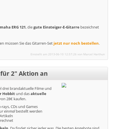
maha ERG 121
, die
gute Einsteiger-E-Gitarre
bezeichnet
n müssen Sie das Gitarren-Set
jetzt nur noch bestellen
.
Einstellt am 2013-06-10 12:57:26 von Marcel Harthun
für 2″ Aktion an
l drei brandaktuelle Filme und
r Hobbit
und das
aktuelle
von 28€ kaufen.
lu-rays, CDs und Games
nur einmal
bestellt werden
Artikeln
erechnet
ikeln
. Da findet sicher jeder was. Die besten Angebote sind