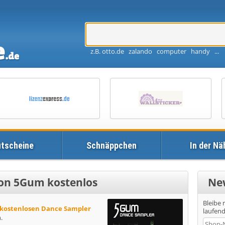
z.B. otto.de zalando computer handy ...
tscheine
Schnäppchen
In der Nä
on 5Gum kostenlos
Ne
Bleibe
kostenlosen Dance Sampler
laufen
.