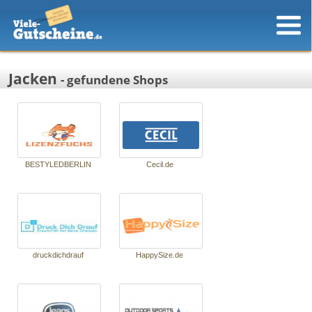
Jacken
- gefundene Shops
BESTYLED­BERLIN
Ce­cil.de
druckdichdrauf
HappySi­ze.de